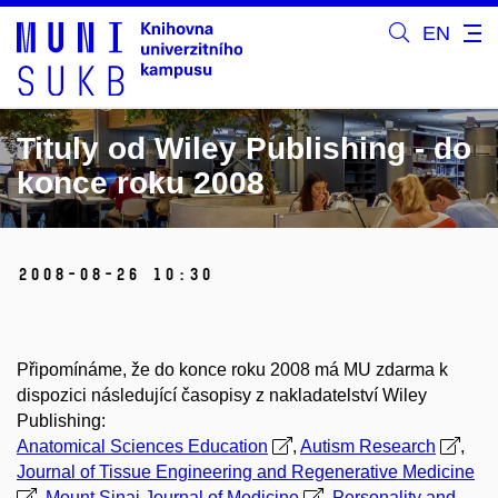
EN
Tituly od Wiley Publishing - do
konce roku 2008
2008-08-26 10:30
Připomínáme, že do konce roku 2008 má MU zdarma k
dispozici následující časopisy z nakladatelství Wiley
Publishing:
Anatomical Sciences Education
,
Autism Research
,
Journal of Tissue Engineering and Regenerative Medicine
,
Mount Sinai Journal of Medicine
,
Personality and