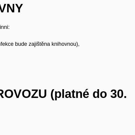
VNY
nni:
nfekce bude zajištěna knihovnou),
OVOZU (platné do 30.