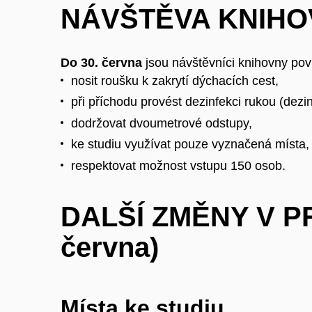
NÁVŠTĚVA KNIHO
Do 30. června
jsou návštěvníci knihovny povi
nosit roušku k zakrytí dýchacích cest,
při příchodu provést dezinfekci rukou (dezi
dodržovat dvoumetrové odstupy,
ke studiu využívat pouze vyznačená místa,
respektovat možnost vstupu 150 osob.
DALŠÍ ZMĚNY V PR
června)
Místa ke studiu