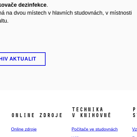
kovače dezinfekce
.
á na dvou místech v hlavních studovnách, v místnosti
ltu.
HIV AKTUALIT
TECHNIKA
P
ONLINE ZDROJE
V KNIHOVNĚ
S
Online zdroje
Počítače ve studovnách
Vz