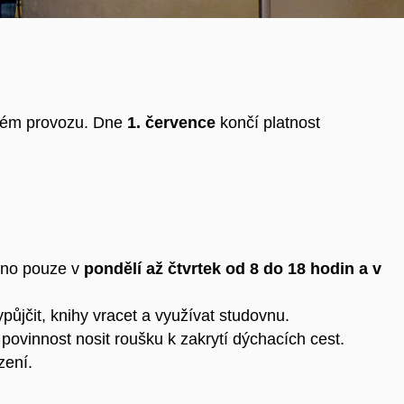
ném provozu. Dne
1. července
končí platnost
eno pouze v
pondělí až čtvrtek od 8 do 18 hodin a v
půjčit, knihy vracet a využívat studovnu.
povinnost nosit roušku k zakrytí dýchacích cest.
zení.