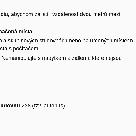
udiu, abychom zajistili vzdálenost dvou metrů mezi
značená
místa.
ch a skupinových studovnách nebo na určených místech
ísta s počítačem.
 Nemanipulujte s nábytkem a židlemi, které nejsou
tudovnu
228 (tzv. autobus).