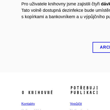
Pro uživatele knihovny jsme zajistili čtyři
dáv
Tato volně dostupná dezinfekce bude umístěn
s kopírkami a bankovníkem a u výpůjčního pu
ARC
POTŘEBUJI
O KNIHOVNĚ
PUBLIKACI
Kontakty
Vypůjčit