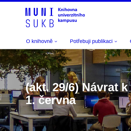
O knihovně
Potřebuji publikaci
(akt. 29/6) Návrat
1. června