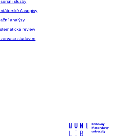
šeršní služby
edátorské časopisy
tační analýzy
stematická review
zervace studoven