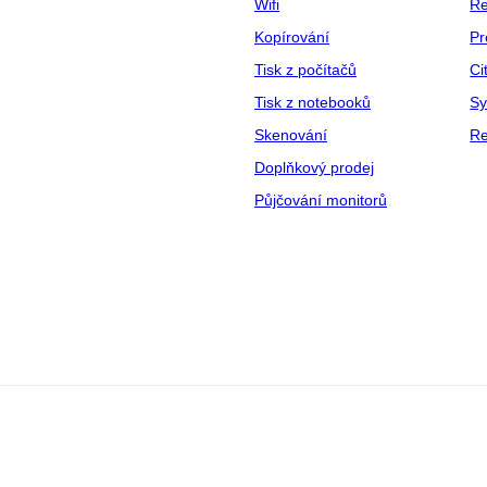
Wifi
Re
Kopírování
Pr
Tisk z počítačů
Ci
Tisk z notebooků
Sy
Skenování
Re
Doplňkový prodej
Půjčování monitorů