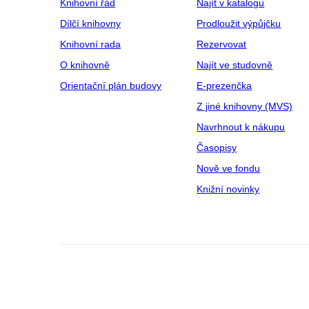
Knihovní řád
Najít v katalogu
Dílčí knihovny
Prodloužit výpůjčku
Knihovní rada
Rezervovat
O knihovně
Najít ve studovně
Orientační plán budovy
E‑prezenčka
Z jiné knihovny (MVS)
Navrhnout k nákupu
Časopisy
Nově ve fondu
Knižní novinky