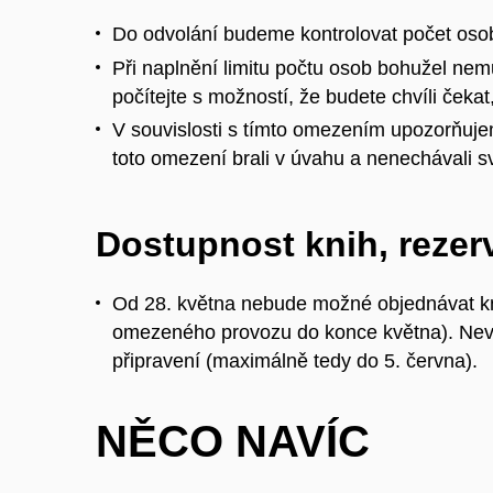
Do odvolání budeme kontrolovat počet osob 
Při naplnění limitu počtu osob bohužel ne
počítejte s možností, že budete chvíli čekat
V souvislosti s tímto omezením upozorňujeme 
toto omezení brali v úvahu a nenechávali s
Dostupnost knih, rezer
Od 28. května nebude možné objednávat kn
omezeného provozu do konce května). Nevy
připravení (maximálně tedy do 5. června).
NĚCO NAVÍC