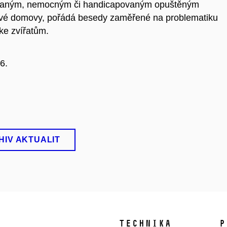
raným, nemocným či handicapovaným opuštěným
 nové domovy, pořádá besedy zaměřené na problematiku
ke zvířatům.
6.
HIV AKTUALIT
TECHNIKA
P