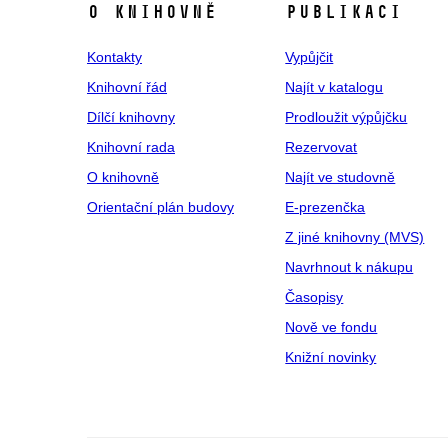
O KNIHOVNĚ
PUBLIKACI
Kontakty
Vypůjčit
Knihovní řád
Najít v katalogu
Dílčí knihovny
Prodloužit výpůjčku
Knihovní rada
Rezervovat
O knihovně
Najít ve studovně
Orientační plán budovy
E‑prezenčka
Z jiné knihovny (MVS)
Navrhnout k nákupu
Časopisy
Nově ve fondu
Knižní novinky