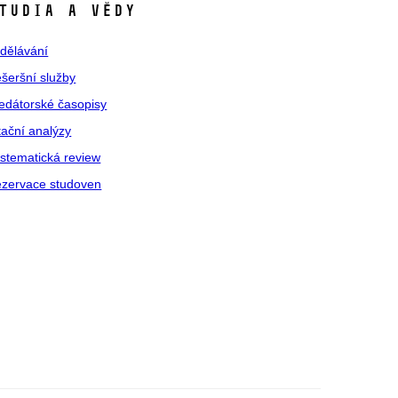
TUDIA A VĚDY
dělávání
šeršní služby
edátorské časopisy
tační analýzy
stematická review
zervace studoven