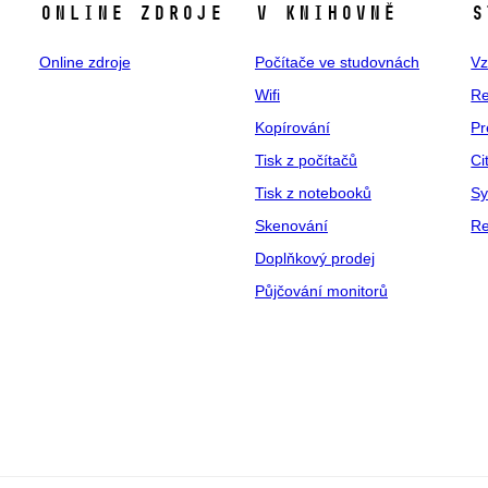
ONLINE ZDROJE
V KNIHOVNĚ
S
Online zdroje
Počítače ve studovnách
Vz
Wifi
Re
Kopírování
Pr
Tisk z počítačů
Ci
Tisk z notebooků
Sy
Skenování
Re
Doplňkový prodej
Půjčování monitorů