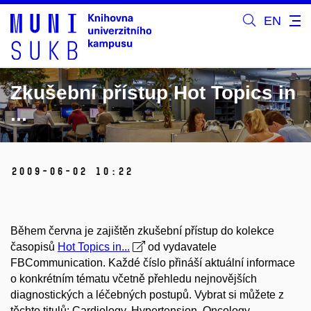
EN
Zkušební přístup Hot Topics in
...
2009-06-02 10:22
Během června je zajištěn zkušební přístup do kolekce
časopisů
Hot Topics in...
od vydavatele
FBCommunication. Každé číslo přináší aktuální informace
o konkrétním tématu včetně přehledu nejnovějších
diagnostických a léčebných postupů. Vybrat si můžete z
těchto titulů: Cardiology, Hypertension, Oncology,