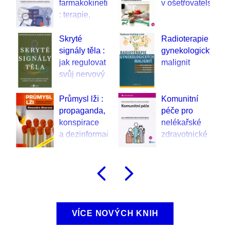
farmakokinetika
v ošetřovatelství
: terapie,
monitorování,
praktické
í
Skryté
Radioterapie
výpočty
signály těla :
gynekologických
jak regulovat
malignit
svůj nervový
systém,
uzdravit tělo
Průmysl lži :
Komunitní
a osvobodit
propaganda,
péče pro
mysl
konspirace
nelékařské
a dezinformační
zdravotnické
válka
obory
Předchozí
Následu
VÍCE NOVÝCH KNIH